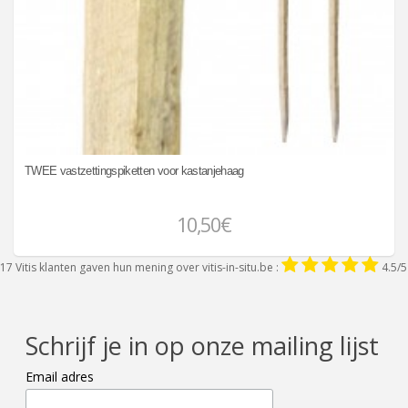
TWEE vastzettingspiketten voor kastanjehaag
10,50€
17
Vitis klanten gaven hun mening over
vitis-in-situ.be
:
4.5
/
5
Schrijf je in op onze mailing lijst
Email adres