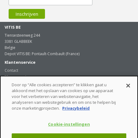
VITIS BE
Tiensesteenweg 244
3381 GLABBEEK
Belgie
Depot VITIS BE: Pontault-Combault (France)
Klantenservice
Contact
Mijn account
Door op “Alle cookies accepteren” te klikken gaat u
Informatie
akkoord met het opslaan van cookies op uw apparaat
Algemene verkoopsvoorwaarden
voor het verbeteren van websitenavigatie, het
Levering
analyseren van websitegebruik en om ons te helpen bij
Onze klanten getuigen
onze marketingprojecten.
Privacybeleid
Privacybeleid
Links
Cookie-instellingen
beveiligde betaalmogelijkheden