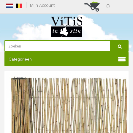
0
Mijn Account
Categorieën