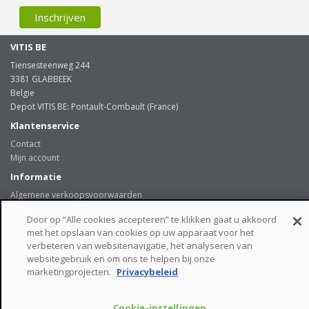
VITIS BE
Tiensesteenweg 244
3381 GLABBEEK
Belgie
Depot VITIS BE: Pontault-Combault (France)
Klantenservice
Contact
Mijn account
Informatie
Algemene verkoopsvoorwaarden
Levering
Door op “Alle cookies accepteren” te klikken gaat u akkoord
Onze klanten getuigen
met het opslaan van cookies op uw apparaat voor het
Privacybeleid
verbeteren van websitenavigatie, het analyseren van
Links
websitegebruik en om ons te helpen bij onze
beveiligde betaalmogelijkheden
marketingprojecten.
Privacybeleid
Cookie-instellingen