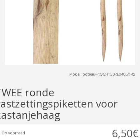
Model: poteau-PIQCH150RE0406/145
TWEE ronde
vastzettingspiketten voor
kastanjehaag
6,50€
Op voorraad