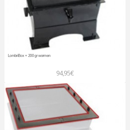
LombriBox + 200 gr wormen
94,95€