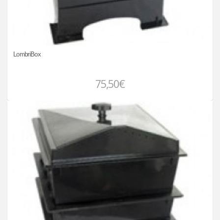
LombriBox
75,50€