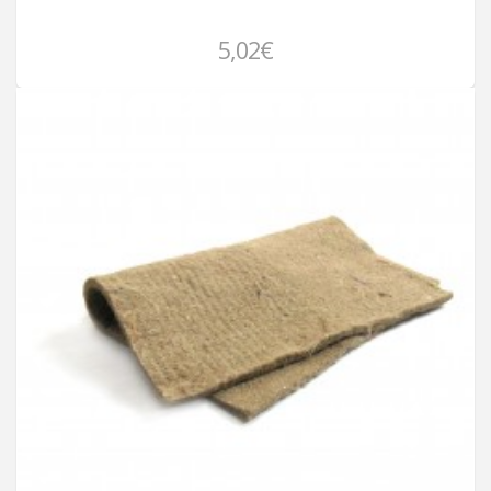
5,02€