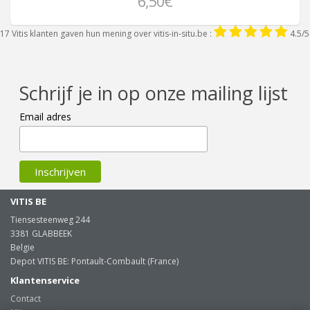
6,50€
17
Vitis klanten gaven hun mening over
vitis-in-situ.be
:
4.5
/
5
Schrijf je in op onze mailing lijst
Email adres
VITIS BE
Tiensesteenweg 244
3381 GLABBEEK
Belgie
Depot VITIS BE: Pontault-Combault (France)
Klantenservice
Contact