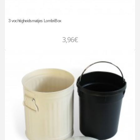
3 vochtigheidsmatjes LombriBox
3,96€