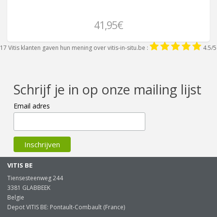
41,95€
17
Vitis klanten gaven hun mening over
vitis-in-situ.be
:
4.5
/
5
Schrijf je in op onze mailing lijst
Email adres
VITIS BE
Tiensesteenweg 244
3381 GLABBEEK
Belgie
Depot VITIS BE: Pontault-Combault (France)