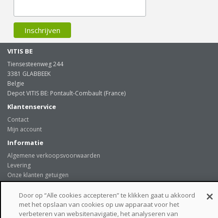
VITIS BE
Tiensesteenweg 244
3381 GLABBEEK
Belgie
Depot VITIS BE: Pontault-Combault (France)
Klantenservice
Contact
Mijn account
Informatie
Algemene verkoopsvoorwaarden
Levering
Onze klanten getuigen
Privacybeleid
Links
Door op “Alle cookies accepteren” te klikken gaat u akkoord
met het opslaan van cookies op uw apparaat voor het
beveiligde betaalmogelijkheden
verbeteren van websitenavigatie, het analyseren van