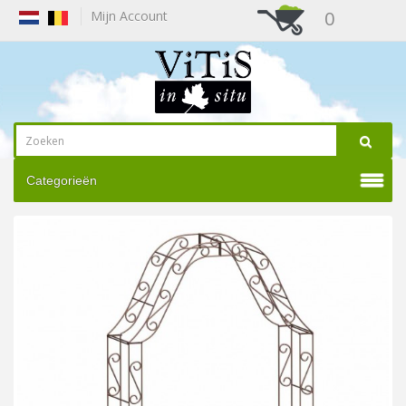
0
Mijn Account
Categorieën