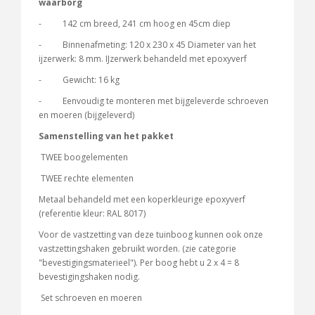
waarborg
- 142 cm breed, 241 cm hoog en 45cm diep
- Binnenafmeting: 120 x 230 x 45 Diameter van het
ijzerwerk: 8 mm. IJzerwerk behandeld met epoxyverf
- Gewicht: 16 kg
- Eenvoudig te monteren met bijgeleverde schroeven
en moeren (bijgeleverd)
Samenstelling van het pakket
TWEE boogelementen
TWEE rechte elementen
Metaal behandeld met een koperkleurige epoxyverf
(referentie kleur: RAL 8017)
Voor de vastzetting van deze tuinboog kunnen ook onze
vastzettingshaken gebruikt worden. (zie categorie
"bevestigingsmaterieel"). Per boog hebt u 2 x 4 = 8
bevestigingshaken nodig.
Set schroeven en moeren