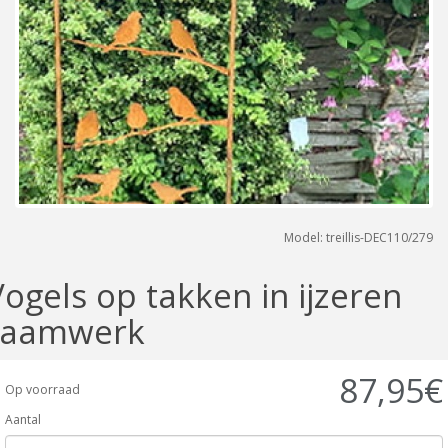
Model: treillis-DEC110/279
Vogels op takken in ijzeren
raamwerk
87,95€
Op voorraad
Aantal