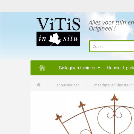
Alles voor tuin e
Origineel !
Biologisch tuinieren
Handig & prakt
Plantensteunen
Smeedijzeren klimsteun l