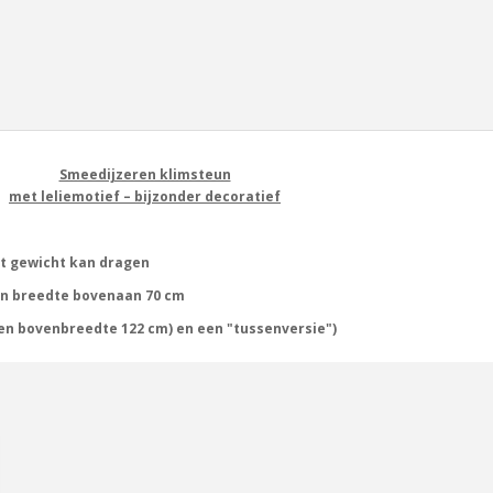
Smeedijzeren klimsteun
met leliemotief – bijzonder decoratief
at gewicht kan dragen
en breedte bovenaan 70 cm
 en bovenbreedte 122 cm) en een "tussenversie")