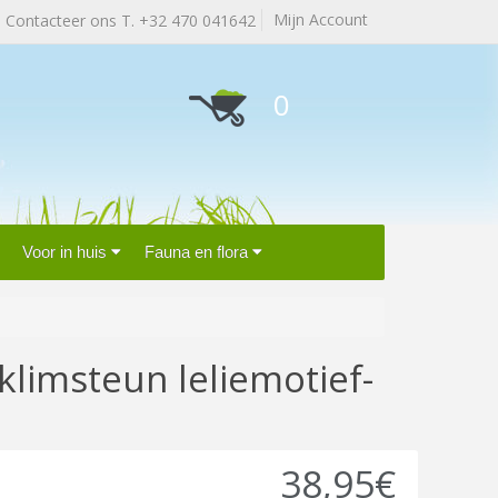
Mijn Account
Contacteer ons T. +32 470 041642
0
Voor in huis
Fauna en flora
limsteun leliemotief-
38,95€