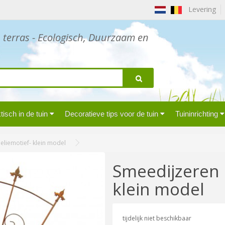
Levering
n terras - Ecologisch, Duurzaam en
isch in de tuin
Decoratieve tips voor de tuin
Tuininrichting
eliemotief- klein model
Smeedijzeren k
klein model
tijdelijk niet beschikbaar