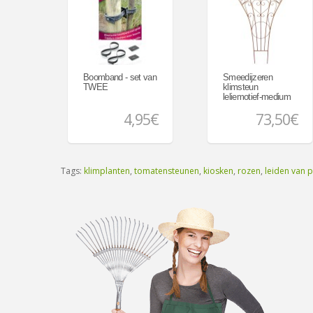
Boomband - set van
Smeedijzeren
TWEE
klimsteun
leliemotief-medium
model
4,95€
73,50€
Tags:
klimplanten
,
tomatensteunen
,
kiosken
,
rozen
,
leiden van 