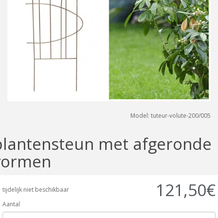
Model: tuteur-volute-200/005
plantensteun met afgeronde
vormen
121,50€
tijdelijk niet beschikbaar
Aantal