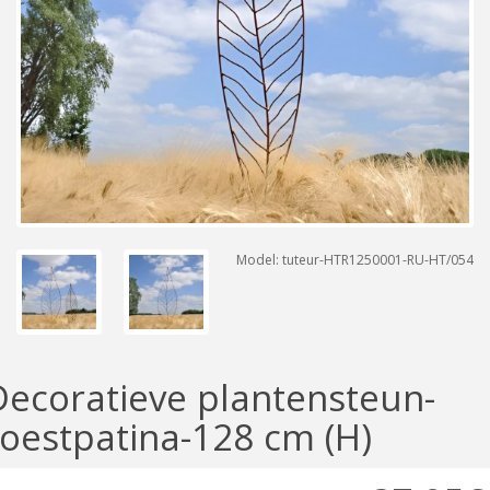
Model: tuteur-HTR1250001-RU-HT/054
Decoratieve plantensteun-
roestpatina-128 cm (H)