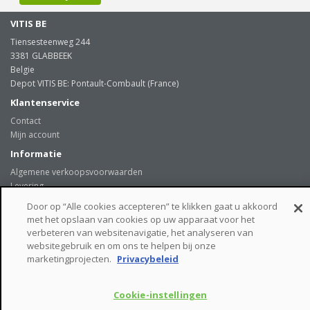
VITIS BE
Tiensesteenweg 244
3381 GLABBEEK
Belgie
Depot VITIS BE: Pontault-Combault (France)
Klantenservice
Contact
Mijn account
Informatie
Algemene verkoopsvoorwaarden
Levering
Onze klanten getuigen
Door op “Alle cookies accepteren” te klikken gaat u akkoord
Privacybeleid
met het opslaan van cookies op uw apparaat voor het
Links
verbeteren van websitenavigatie, het analyseren van
websitegebruik en om ons te helpen bij onze
beveiligde betaalmogelijkheden
marketingprojecten.
Privacybeleid
Cookie-instellingen