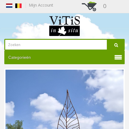
0
Mijn Account
Categorieën