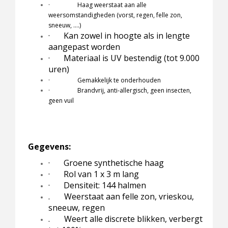
· Haag weerstaat aan alle
weersomstandigheden (vorst, regen, felle zon,
sneeuw, ….)
·
Kan zowel in hoogte als in lengte
aangepast worden
·
Materiaal is UV bestendig (tot 9.000
uren)
· Gemakkelijk te onderhouden
· Brandvrij, anti-allergisch, geen insecten,
geen vuil
Gegevens:
·
Groene synthetische haag
·
Rol van 1 x 3 m lang
·
Densiteit: 144 halmen
. Weerstaat aan felle zon, vrieskou,
sneeuw, regen
. Weert alle discrete blikken, verbergt