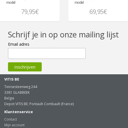
model
model
79,95€
69,95€
Schrijf je in op onze mailing lijst
Email adres
VITIS BE
Tiensesteenweg 244
3381 GLABBEEK
Belgie
Depot VITIS BE: Pontault-Combault (France)
Klantenservice
Contact
Mijn account