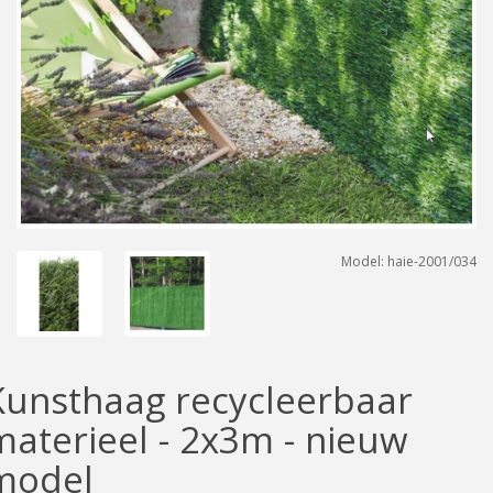
Model: haie-2001/034
Kunsthaag recycleerbaar
materieel - 2x3m - nieuw
model