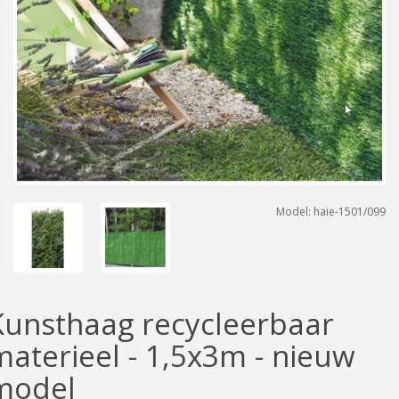
Model: haie-1501/099
Kunsthaag recycleerbaar
materieel - 1,5x3m - nieuw
model