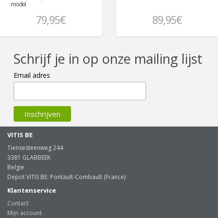
model
79,95€
89,95€
Schrijf je in op onze mailing lijst
Email adres
VITIS BE
Tiensesteenweg 244
3381 GLABBEEK
Belgie
Depot VITIS BE: Pontault-Combault (France)
Klantenservice
Contact
Mijn account