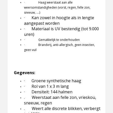
· Haag weerstaat aan alle
weersomstandigheden (vorst, regen, felle zon,
sneeuw, ….)
·
Kan zowel in hoogte als in lengte
aangepast worden
·
Materiaal is UV bestendig (tot 9.000
uren)
· Gemakkelijk te onderhouden
· Brandvrij, anti-allergisch, geen insecten,
geen vuil
Gegevens:
·
Groene synthetische haag
·
Rol van 1 x 3 m lang
·
Densiteit: 144 halmen
. Weerstaat aan felle zon, vrieskou,
sneeuw, regen
. Weert alle discrete blikken, verbergt