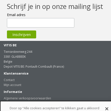
Schrijf je in op onze mailing lijst
Email adres
VITIS BE
Tiensesteenweg 244
3381 GLABBEEK
Belgie
Depot VITIS BE: Pontault-Combault (France)
Klantenservice
Contact
Mijn account
Informatie
Algemene verkoopsvoorwaarden
Levering
Door op “Alle cookies accepteren” te klikken gaat u akkoord
Onze klanten getuigen