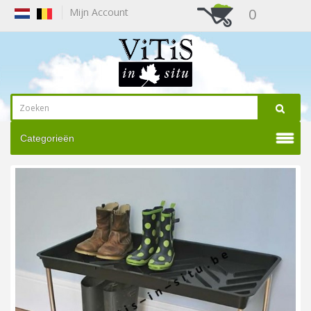
0
Mijn Account
Categorieën