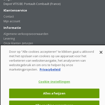
Depot VITIS BE: Pontault-Combault (France)
Klantenservice
Contact
Mijn account
Informatie
Algemene verkoopsvoorwaarden
Levering
Onze klanten getuigen
Privacybeleid
Door op “Alle cookies accepteren” te klikken gaat u akkoord
Links
met het opslaan van cookies op uw apparaat voor het
beveiligde betaalmogelijkheden
verbeteren van websitenavigatie, het analyseren van
websitegebruik en om ons te helpen bij onze
marketingprojecten.
Privacybeleid
Cookie-instellingen
VITIS BE © - Tiensesteenweg 244 - 3381 GLABBEEK - Belgie
Alles afwijzen