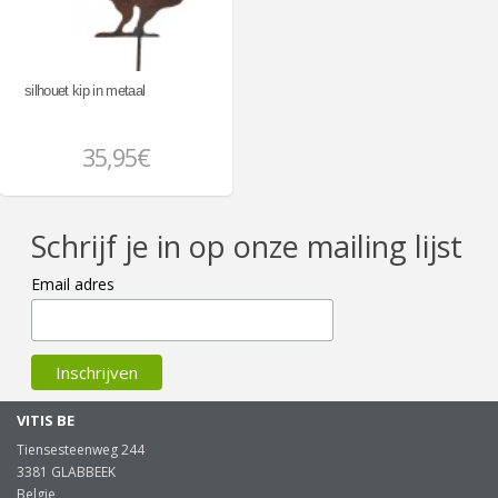
silhouet kip in metaal
35,95€
Schrijf je in op onze mailing lijst
Email adres
VITIS BE
Tiensesteenweg 244
3381 GLABBEEK
Belgie