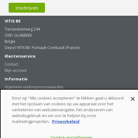
VITIS BE
Tiensesteenweg 244
3381 GLABBEEK
Belgie
Depot VITIS BE: Pontault-Combault (France)
Klantenservice
Contact
Mijn account
Informatie
Algemene verkoopsvoorwaarden
Levering
Door op “Alle cookies accepteren” te klikken gaat u akkoord
Onze klanten getuigen
met het opslaan van cookies op uw apparaat voor het
Privacybeleid
verbeteren van websitenavigatie, het analyseren van
Links
websitegebruik en om ons te helpen bij onze
beveiligde betaalmogelijkheden
marketingprojecten.
Privacybeleid
Cookie-instellingen