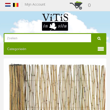
0
Mijn Account
Categorieën