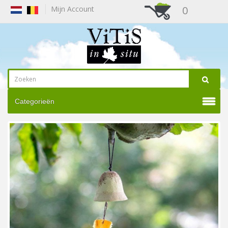
0
Mijn Account
Categorieën