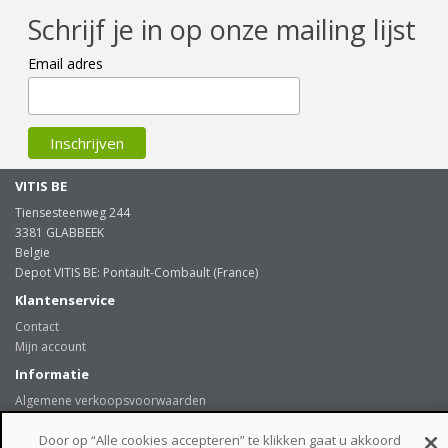
Schrijf je in op onze mailing lijst
Email adres
VITIS BE
Tiensesteenweg 244
3381 GLABBEEK
Belgie
Depot VITIS BE: Pontault-Combault (France)
Klantenservice
Contact
Mijn account
Informatie
Algemene verkoopsvoorwaarden
Levering
Door op “Alle cookies accepteren” te klikken gaat u akkoord
Onze klanten getuigen