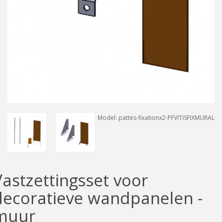
Model: pattes-fixationx2-PFVITISFIXMURAL
Vastzettingsset voor
decoratieve wandpanelen -
muur