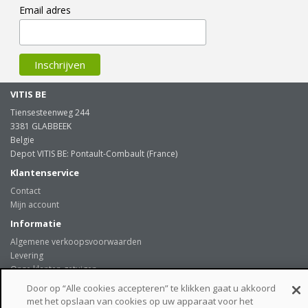
Email adres
VITIS BE
Tiensesteenweg 244
3381 GLABBEEK
Belgie
Depot VITIS BE: Pontault-Combault (France)
Klantenservice
Contact
Mijn account
Informatie
Algemene verkoopsvoorwaarden
Levering
Onze klanten getuigen
Privacybeleid
Door op “Alle cookies accepteren” te klikken gaat u akkoord
Links
met het opslaan van cookies op uw apparaat voor het