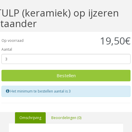
TULP (keramiek) op ijzeren
staander
19,50€
Op voorraad
Aantal
Bestellen
Het minimum te bestellen aantal is 3
Omschrijving
Beoordelingen (0)