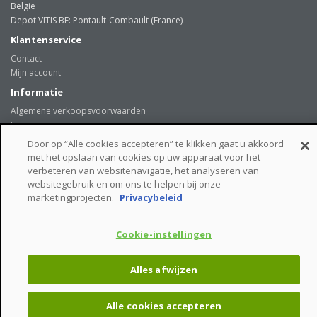
Belgie
Depot VITIS BE: Pontault-Combault (France)
Klantenservice
Contact
Mijn account
Informatie
Algemene verkoopsvoorwaarden
Levering
Onze klanten getuigen
Door op “Alle cookies accepteren” te klikken gaat u akkoord
Privacybeleid
met het opslaan van cookies op uw apparaat voor het
Links
verbeteren van websitenavigatie, het analyseren van
websitegebruik en om ons te helpen bij onze
beveiligde betaalmogelijkheden
marketingprojecten.
Privacybeleid
Cookie-instellingen
VITIS BE © - Tiensesteenweg 244 - 3381 GLABBEEK - Belgie
Alles afwijzen
Alle cookies accepteren