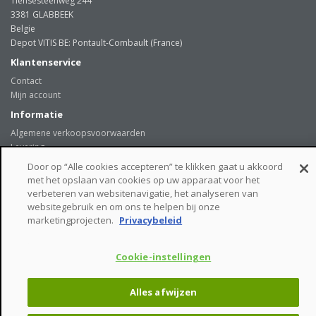
Tiensesteenweg 244
3381 GLABBEEK
Belgie
Depot VITIS BE: Pontault-Combault (France)
Klantenservice
Contact
Mijn account
Informatie
Algemene verkoopsvoorwaarden
Levering
Onze klanten getuigen
Door op “Alle cookies accepteren” te klikken gaat u akkoord
Privacybeleid
met het opslaan van cookies op uw apparaat voor het
Links
verbeteren van websitenavigatie, het analyseren van
websitegebruik en om ons te helpen bij onze
beveiligde betaalmogelijkheden
marketingprojecten.
Privacybeleid
Cookie-instellingen
VITIS BE © - Tiensesteenweg 244 - 3381 GLABBEEK - Belgie
Alles afwijzen