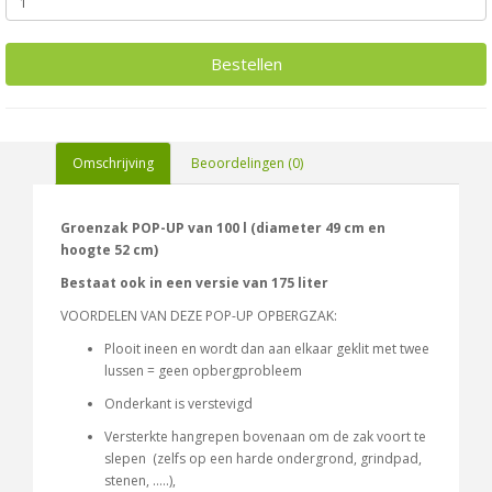
Bestellen
Omschrijving
Beoordelingen (0)
Groenzak POP-UP van 100 l (diameter 49 cm en
hoogte 52 cm)
Bestaat ook in een versie van 175 liter
VOORDELEN VAN DEZE POP-UP OPBERGZAK:
Plooit ineen en wordt dan aan elkaar geklit met twee
lussen = geen opbergprobleem
Onderkant is verstevigd
Versterkte hangrepen bovenaan om de zak voort te
slepen (zelfs op een harde ondergrond, grindpad,
stenen, …..),