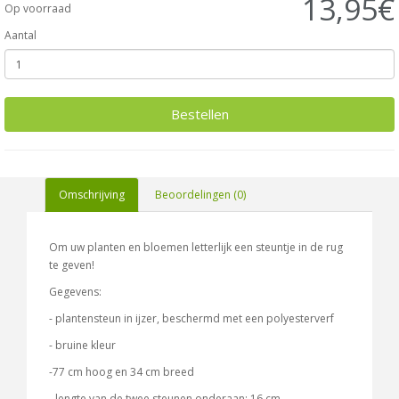
13,95€
Op voorraad
Aantal
Bestellen
Omschrijving
Beoordelingen (0)
Om uw planten en bloemen letterlijk een steuntje in de rug
te geven!
Gegevens:
- plantensteun in ijzer, beschermd met een polyesterverf
- bruine kleur
-77 cm hoog en 34 cm breed
- lengte van de twee steunen onderaan: 16 cm