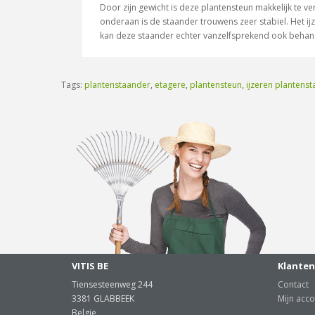
Door zijn gewicht is deze plantensteun makkelijk te v
onderaan is de staander trouwens zeer stabiel. Het ij
kan deze staander echter vanzelfsprekend ook behan
Tags:
plantenstaander
,
etagere
,
plantensteun
,
ijzeren plantens
VITIS BE
Klanten
Tiensesteenweg 244
Contact
3381 GLABBEEK
Mijn acco
Belgie