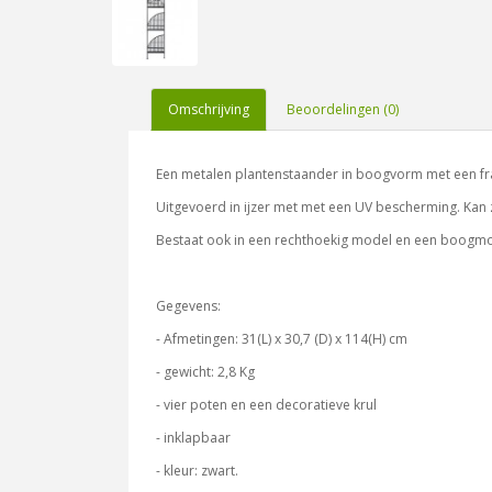
Omschrijving
Beoordelingen (0)
Een metalen plantenstaander in boogvorm met een fraa
Uitgevoerd in ijzer met met een UV bescherming. Kan 
Bestaat ook in een rechthoekig model en een boogmod
Gegevens:
- Afmetingen: 31(L) x 30,7 (D) x 114(H) cm
- gewicht: 2,8 Kg
- vier poten en een decoratieve krul
- inklapbaar
- kleur: zwart.