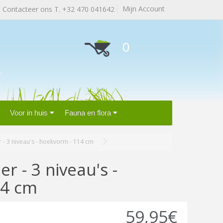
Mijn Account
Contacteer ons T. +32 470 041642
0
Voor in huis
Fauna en flora
 - 3 niveau's - hoekvorm - 114 cm
r - 3 niveau's -
14 cm
59,95€