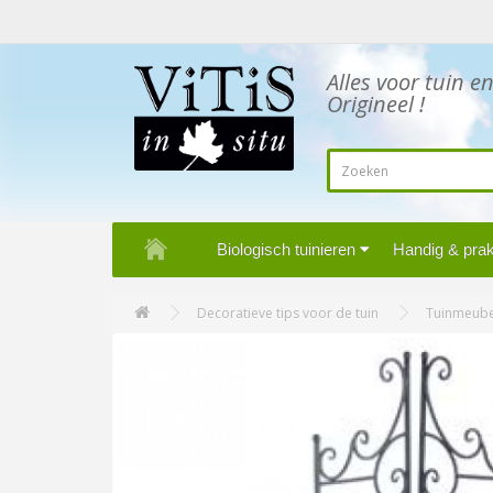
Alles voor tuin e
Origineel !
Biologisch tuinieren
Handig & prakt
Decoratieve tips voor de tuin
Tuinmeube