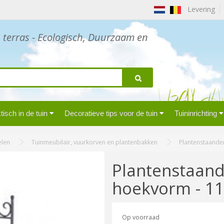
Levering
n terras - Ecologisch, Duurzaam en
isch in de tuin
Decoratieve tips voor de tuin
Tuininrichting
len
Tuinmeubilair, vuurkorven en plantenbakken
Plantenstaander
Plantenstaande
hoekvorm - 1
Op voorraad