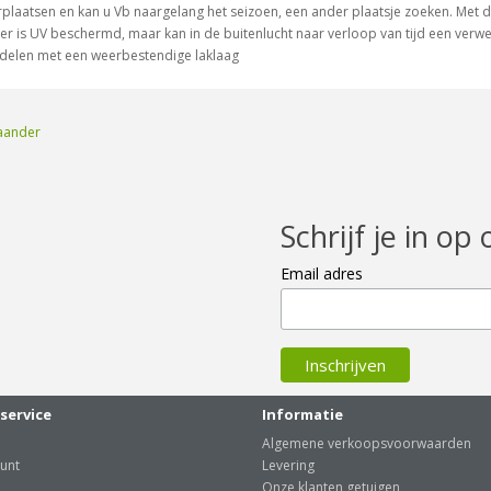
erplaatsen en kan u Vb naargelang het seizoen, een ander plaatsje zoeken. Met d
zer is UV beschermd, maar kan in de buitenlucht naar verloop van tijd een verwe
delen met een weerbestendige laklaag
taander
Schrijf je in op 
Email adres
service
Informatie
Algemene verkoopsvoorwaarden
unt
Levering
Onze klanten getuigen