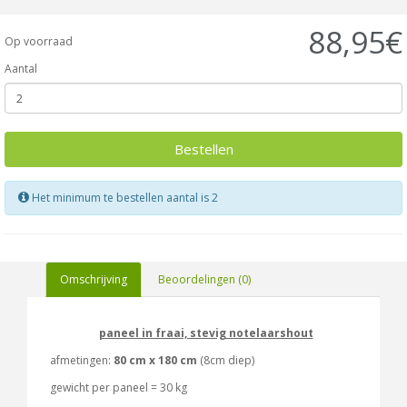
88,95€
Op voorraad
Aantal
Bestellen
Het minimum te bestellen aantal is 2
Omschrijving
Beoordelingen (0)
paneel in fraai, stevig notelaarshout
afmetingen:
80 cm x 180 cm
(8cm diep)
gewicht per paneel = 30 kg