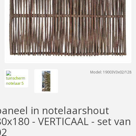
Model: 19003V3x02/128
paneel in notelaarshout
80x180 - VERTICAAL - set van
02