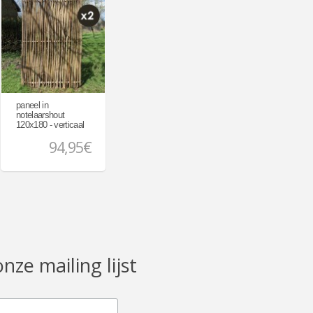
paneel in
notelaarshout
120x180 - verticaal
94,95€
onze mailing lijst