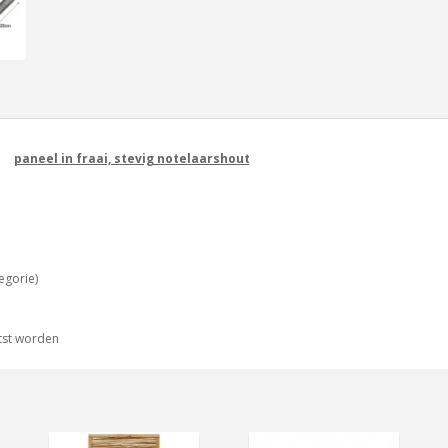
paneel in fraai, stevig notelaarshout
egorie)
tst worden