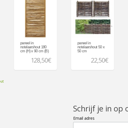
paneel in
paneel in
notelaarshout 180
notelaarshout 50 x
cm (H) x 90 cm (B)
50 cm
128,50€
22,50€
out
Schrijf je in op 
Email adres