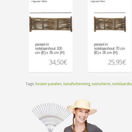
paneel in
paneel in
notelaarshout 100
notelaarshout 70 cm
cm (B) x 35 cm (H)
(B) x 35 cm (H)
34,50€
25,95€
Tags:
houten panelen
,
tuinafscherming
,
tuinscherm
,
notelaarsh