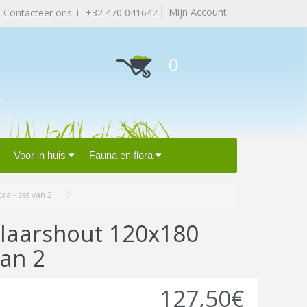
Mijn Account
Contacteer ons T. +32 470 041642
0
Voor in huis
Fauna en flora
aal- set van 2
elaarshout 120x180
van 2
127,50€