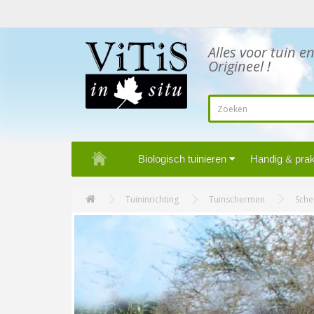
Alles voor tuin e
Origineel !
Biologisch tuinieren
Handig & prakt
Tuininrichting
Tuinschermen
Sche