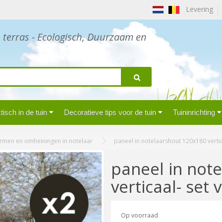
Levering
n terras - Ecologisch, Duurzaam en
isch in de tuin
Decoratieve tips voor de tuin
Tuininrichting
rmen en omheiningen in notelaar
paneel in notelaarshout 120x180 vertic
paneel in not
verticaal- set 
Op voorraad