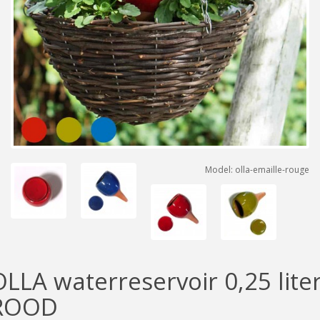
Model: olla-emaille-rouge
OLLA waterreservoir 0,25 lite
ROOD