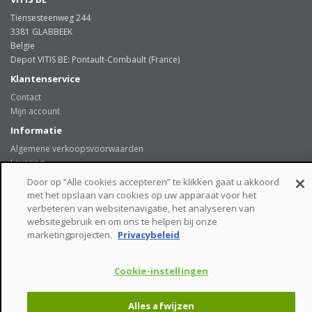
Tiensesteenweg 244
3381 GLABBEEK
Belgie
Depot VITIS BE: Pontault-Combault (France)
Klantenservice
Contact
Mijn account
Informatie
Algemene verkoopsvoorwaarden
Levering
Onze klanten getuigen
Door op “Alle cookies accepteren” te klikken gaat u akkoord
Privacybeleid
met het opslaan van cookies op uw apparaat voor het
Links
verbeteren van websitenavigatie, het analyseren van
websitegebruik en om ons te helpen bij onze
beveiligde betaalmogelijkheden
marketingprojecten.
Privacybeleid
Cookie-instellingen
VITIS BE © - Tiensesteenweg 244 - 3381 GLABBEEK - Belgie
Alles afwijzen