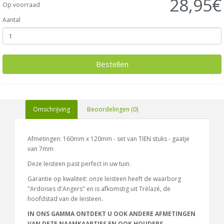
28,95€
Op voorraad
Aantal
Bestellen
Omschrijving
Beoordelingen (0)
Afmetingen: 160mm x 120mm - set van TIEN stuks - gaatje
van 7mm
Deze leisteen past perfect in uw tuin.
Garantie op kwaliteit: onze leisteen heeft de waarborg
"Ardoises d'Angers" en is afkomstig uit Trélazé, de
hoofdstad van de leisteen.
IN ONS GAMMA ONTDEKT U OOK ANDERE AFMETINGEN
VAN DEZE NAAMKAARTJES EN OOK HOUDERS