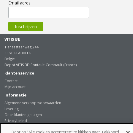
Email adres
VITIS BE
Tiensesteenweg 244
3381 GLABBEEK
Belgie
Depot VITIS BE: Pontault-Combault (France)
Klantenservice
Contact
Mijn account
Informatie
Algemene verkoopsvoorwaarden
Levering
Onze klanten getuigen
Privacybeleid
Links
Door op “Alle cookies accepteren” te klikken gaat u akkoord