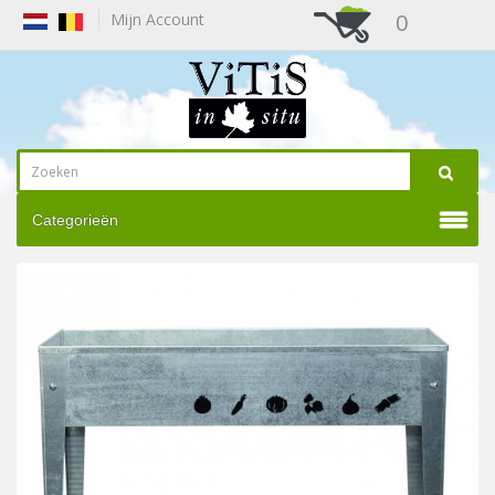
0
Mijn Account
Categorieën