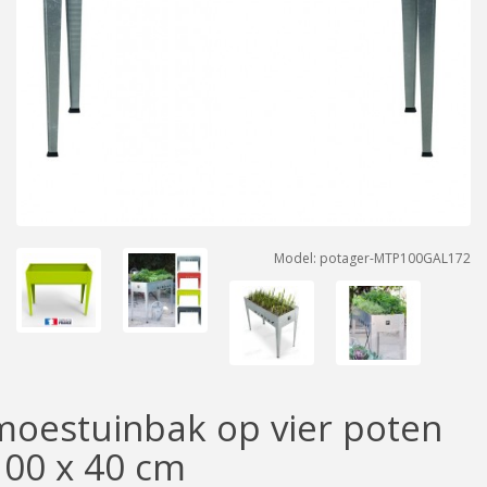
Model: potager-MTP100GAL172
moestuinbak op vier poten
100 x 40 cm