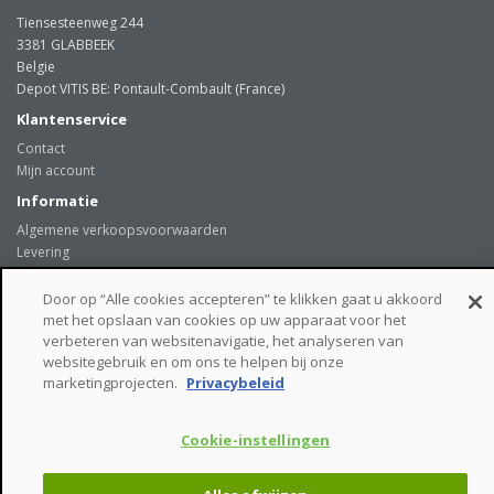
Tiensesteenweg 244
3381 GLABBEEK
Belgie
Depot VITIS BE: Pontault-Combault (France)
Klantenservice
Contact
Mijn account
Informatie
Algemene verkoopsvoorwaarden
Levering
Onze klanten getuigen
Privacybeleid
Door op “Alle cookies accepteren” te klikken gaat u akkoord
Links
met het opslaan van cookies op uw apparaat voor het
verbeteren van websitenavigatie, het analyseren van
beveiligde betaalmogelijkheden
websitegebruik en om ons te helpen bij onze
marketingprojecten.
Privacybeleid
Cookie-instellingen
VITIS BE © - Tiensesteenweg 244 - 3381 GLABBEEK - Belgie