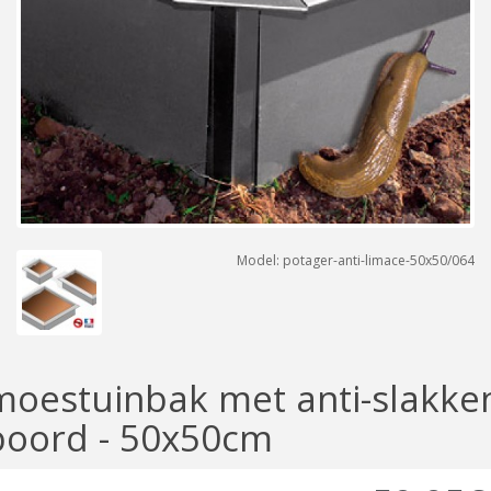
Model: potager-anti-limace-50x50/064
moestuinbak met anti-slakke
boord - 50x50cm