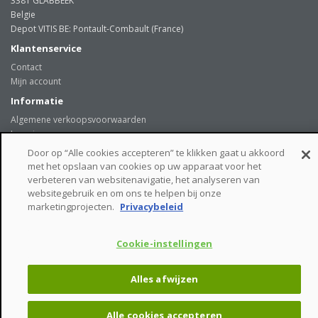
3381 GLABBEEK
Belgie
Depot VITIS BE: Pontault-Combault (France)
Klantenservice
Contact
Mijn account
Informatie
Algemene verkoopsvoorwaarden
Levering
Onze klanten getuigen
Door op “Alle cookies accepteren” te klikken gaat u akkoord
Privacybeleid
met het opslaan van cookies op uw apparaat voor het
Links
verbeteren van websitenavigatie, het analyseren van
websitegebruik en om ons te helpen bij onze
beveiligde betaalmogelijkheden
marketingprojecten.
Privacybeleid
Cookie-instellingen
VITIS BE © - Tiensesteenweg 244 - 3381 GLABBEEK - Belgie
Alles afwijzen
Alle cookies accepteren