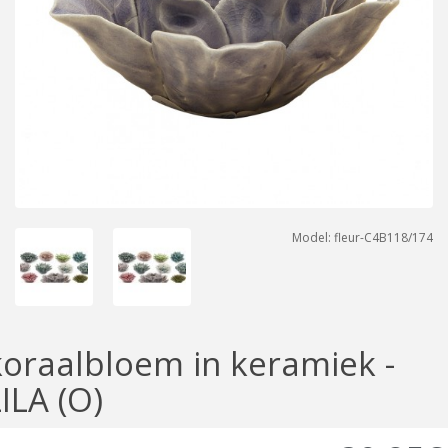
Model: fleur-C4B118/174
koraalbloem in keramiek -
ILA (O)