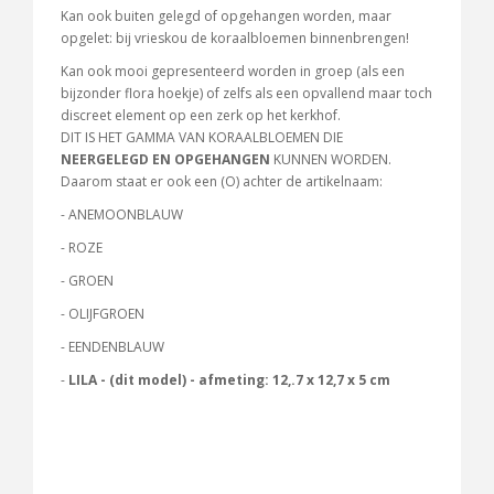
Kan ook buiten gelegd of opgehangen worden, maar
opgelet: bij vrieskou de koraalbloemen binnenbrengen!
Kan ook mooi gepresenteerd worden in groep (als een
bijzonder flora hoekje) of zelfs als een opvallend maar toch
discreet element op een zerk op het kerkhof.
DIT IS HET GAMMA VAN KORAALBLOEMEN DIE
NEERGELEGD EN OPGEHANGEN
KUNNEN WORDEN.
Daarom staat er ook een (O) achter de artikelnaam:
- ANEMOONBLAUW
- ROZE
- GROEN
- OLIJFGROEN
- EENDENBLAUW
-
LILA -
(dit model) - afmeting: 12,.7 x 12,7 x 5 cm