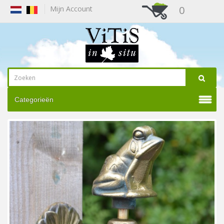
0
Mijn Account
Categorieën