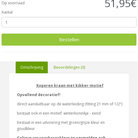
51,95€
Op voorraad
Aantal
Bestellen
Omschrijving
Beoordelingen (0)
Koperen kraan met kikker-motief
Opvallend decoratief!
direct aansluitbaar op de waterleiding (fitting 21 mm of 1/2")
bestaat ook in een motief: winterkoninkje - eend
bestaat in een uitvoering met groen/grijze kleur en
goudkleur
Gelieve uw voorkeurskleur te vermelden aub