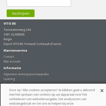
VITIS BE
Tiensesteenweg 244
3381 GLABBEEK
Belgie
Depot VITIS BE: Pontault-Combault (France)
Klantenservice
Contact
Mijn account
Informatie
Algemene verkoopsvoorwaarden
Levering
Onze klanten getuigen
Privacybeleid
Door op “Alle cookies accepteren” te klikken gaat u akkoord
Links
met het opslaan van cookies op uw apparaat voor het
verbeteren van websitenavigatie, het analyseren van
beveiligde betaalmogelijkheden
websitegebruik en om ons te helpen bij onze