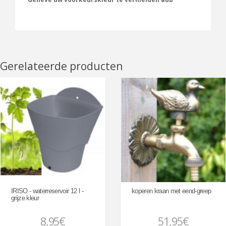
Gerelateerde producten
IRISO - waterreservoir 12 l -
koperen kraan met eend-greep
grijze kleur
8,95€
51,95€