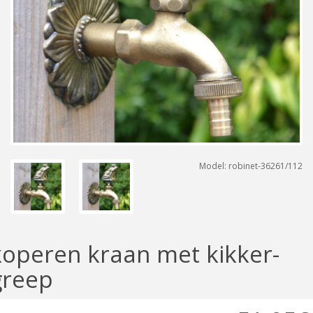
Model: robinet-36261/112
koperen kraan met kikker-
greep