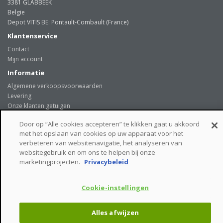
3381 GLABBEEK
Belgie
Depot VITIS BE: Pontault-Combault (France)
Klantenservice
Contact
Mijn account
Informatie
Algemene verkoopsvoorwaarden
Levering
Onze klanten getuigen
Privacybeleid
Door op “Alle cookies accepteren” te klikken gaat u akkoord
Links
met het opslaan van cookies op uw apparaat voor het
beveiligde betaalmogelijkheden
verbeteren van websitenavigatie, het analyseren van
websitegebruik en om ons te helpen bij onze
marketingprojecten.
Privacybeleid
Cookie-instellingen
VITIS BE © - Tiensesteenweg 244 - 3381 GLABBEEK - Belgie
Alles afwijzen