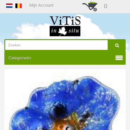
0
Mijn Account
Categorieën