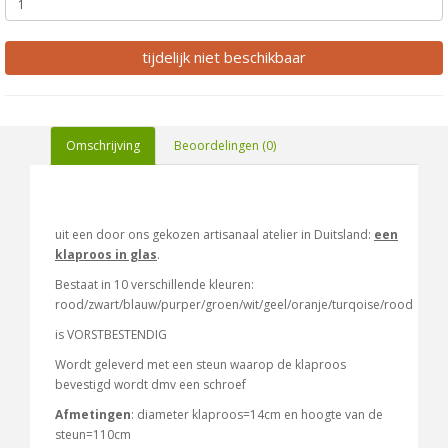
tijdelijk niet beschikbaar
Omschrijving
Beoordelingen (0)
uit een door ons gekozen artisanaal atelier in Duitsland:
een
klaproos in glas
.
Bestaat in 10 verschillende kleuren:
rood/zwart/blauw/purper/groen/wit/geel/oranje/turqoise/rood
is VORSTBESTENDIG
Wordt geleverd met een steun waarop de klaproos
bevestigd wordt dmv een schroef
Afmetingen
: diameter klaproos=14cm en hoogte van de
steun=110cm