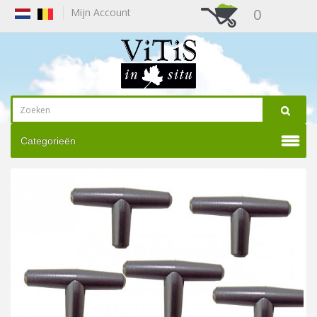
0
Mijn Account
Categorieën