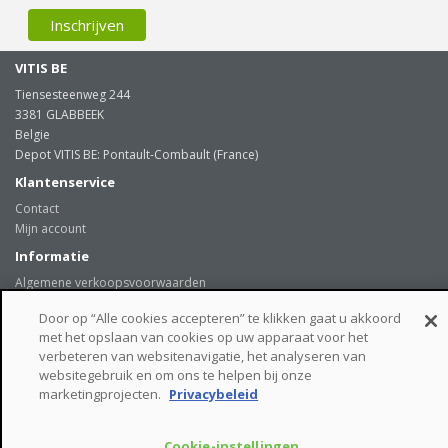
VITIS BE
Tiensesteenweg 244
3381 GLABBEEK
Belgie
Depot VITIS BE: Pontault-Combault (France)
Klantenservice
Contact
Mijn account
Informatie
Algemene verkoopsvoorwaarden
Levering
Door op “Alle cookies accepteren” te klikken gaat u akkoord
Onze klanten getuigen
met het opslaan van cookies op uw apparaat voor het
Privacybeleid
verbeteren van websitenavigatie, het analyseren van
Links
websitegebruik en om ons te helpen bij onze
beveiligde betaalmogelijkheden
marketingprojecten.
Privacybeleid
Cookie-instellingen