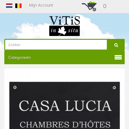
0
Mijn Account
Categorieën