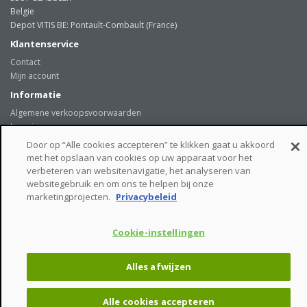
Belgie
Depot VITIS BE: Pontault-Combault (France)
Klantenservice
Contact
Mijn account
Informatie
Algemene verkoopsvoorwaarden
Levering
Onze klanten getuigen
Door op “Alle cookies accepteren” te klikken gaat u akkoord
Privacybeleid
met het opslaan van cookies op uw apparaat voor het
Links
verbeteren van websitenavigatie, het analyseren van
websitegebruik en om ons te helpen bij onze
beveiligde betaalmogelijkheden
marketingprojecten.
Privacybeleid
Cookie-instellingen
VITIS BE © - Tiensesteenweg 244 - 3381 GLABBEEK - Belgie
Alles afwijzen
Alle cookies accepteren