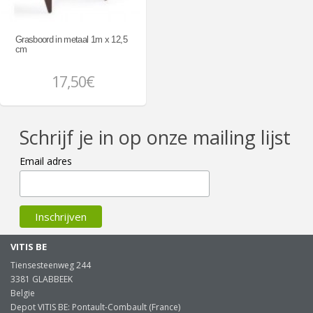
Grasboord in metaal 1m x 12,5
cm
17,50€
Schrijf je in op onze mailing lijst
Email adres
VITIS BE
Tiensesteenweg 244
3381 GLABBEEK
Belgie
Depot VITIS BE: Pontault-Combault (France)