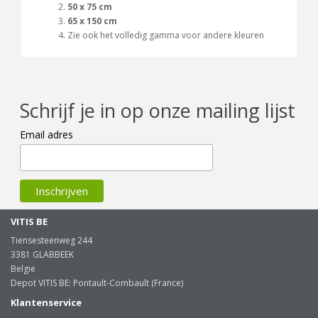
50 x 75 cm
65 x 150 cm
Zie ook het volledig gamma voor andere kleuren
Schrijf je in op onze mailing lijst
Email adres
VITIS BE
Tiensesteenweg 244
3381 GLABBEEK
Belgie
Depot VITIS BE: Pontault-Combault (France)
Klantenservice