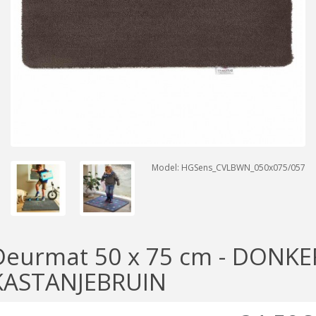
Model: HGSens_CVLBWN_050x075/057
Deurmat 50 x 75 cm - DONKE
KASTANJEBRUIN