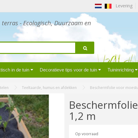
Levering
n terras - Ecologisch, Duurzaam en
isch in de tuin
Decoratieve tips voor de tuin
Tuininrichting
telen
Teeltaarde, humus en afdekken
Beschermfolie voor moestui
Beschermfolie
1,2 m
Op voorraad