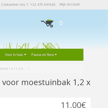
Mijn Account
Contacteer ons T. +32 470 041642
0
Voor in huis
Fauna en flora
nbak 1,2 x 1,2 m
 voor moestuinbak 1,2 x
11,00€