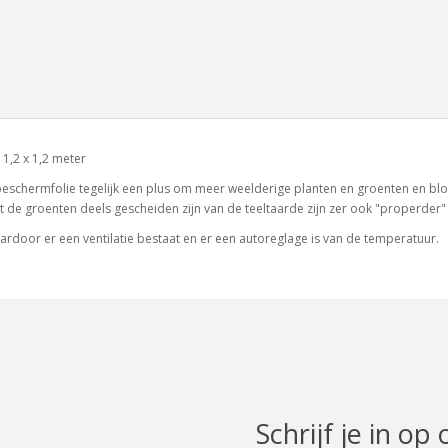
1,2 x 1,2 meter
e beschermfolie tegelijk een plus om meer weelderige planten en groenten en b
e groenten deels gescheiden zijn van de teeltaarde zijn zer ook "properder" 
rdoor er een ventilatie bestaat en er een autoreglage is van de temperatuur.
Schrijf je in op 