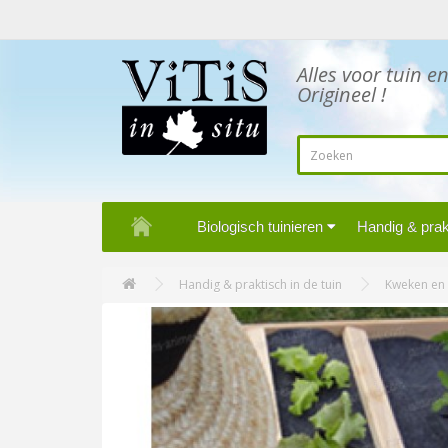
Alles voor tuin e
Origineel !
Biologisch tuinieren
Handig & prakt
Handig & praktisch in de tuin
Kweken en 